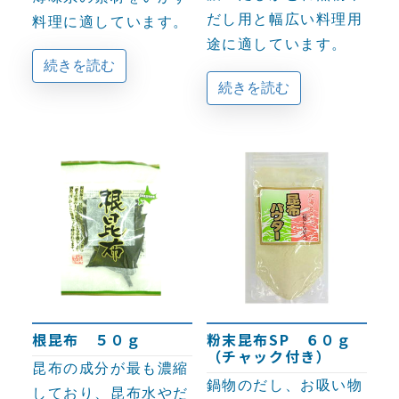
だし用と幅広い料理用
料理に適しています。
途に適しています。
続きを読む
続きを読む
根昆布 ５０ｇ
粉末昆布SP ６０ｇ
（チャック付き）
昆布の成分が最も濃縮
鍋物のだし、お吸い物
しており、昆布水やだ