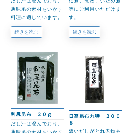
だし汁は澄んでおり、
佃煮、煮物、いため煮
薄味系の素材をいかす
等にご利用いただけま
料理に適しています。
す。
続きを読む
続きを読む
利尻昆布 ２０ｇ
日高昆布丸特 ２００
ｇ
だし汁は澄んでおり、
濃いだしがとれ煮物や
薄味系の素材をいかす