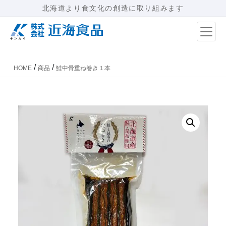
北海道より食文化の創造に取り組みます
メインナビゲーション
/
/
HOME
商品
鮭中骨重ね巻き１本