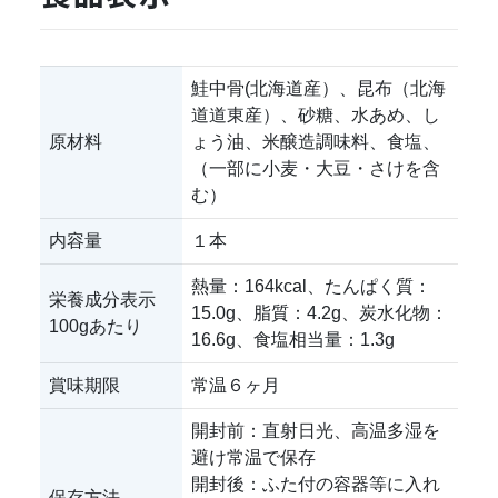
鮭中骨(北海道産）、昆布（北海
道道東産）、砂糖、水あめ、し
原材料
ょう油、米醸造調味料、食塩、
（一部に小麦・大豆・さけを含
む）
内容量
１本
熱量：164kcal、たんぱく質：
栄養成分表示
15.0g、脂質：4.2g、炭水化物：
100gあたり
16.6g、食塩相当量：1.3g
賞味期限
常温６ヶ月
開封前：直射日光、高温多湿を
避け常温で保存
開封後：ふた付の容器等に入れ
保存方法